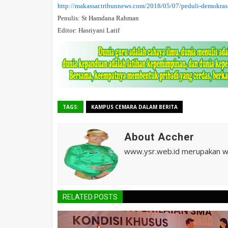
http://makassar.tribunnews.com/2018/05/07/peduli-demokras
Penulis: St Hamdana Rahman
Editor: Hasriyani Latif
TAGS:
KAMPUS CEMARA DALAM BERITA
About Accher
www.ysr.web.id merupakan web
RELATED POSTS