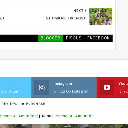
NEXT
swa
Selamat Idul Fitri 1439 H
BLOGGER
DISQUS
FACEBOOK
r
Instagram
Yout
s On Twitter
Join Us On Instagram
Join 
REVIEWS
PURCHASE
Yasser A. Amiruddin
| Admin:
Yasser A. Amiruddin