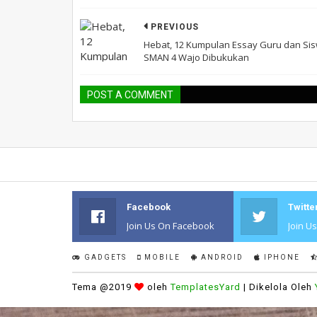
PREVIOUS
Hebat, 12 Kumpulan Essay Guru dan Si
SMAN 4 Wajo Dibukukan
POST A COMMENT
Facebook
Twitte
Join Us On Facebook
Join U
GADGETS
MOBILE
ANDROID
IPHONE
Tema @2019
oleh
TemplatesYard
| Dikelola Oleh