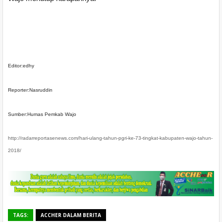
Editor:edhy
Reporter:Nasruddin
Sumber:Humas Pemkab Wajo
http://radarreportasenews.com/hari-ulang-tahun-pgri-ke-73-tingkat-kabupaten-wajo-tahun-
2018/
TAGS:
ACCHER DALAM BERITA