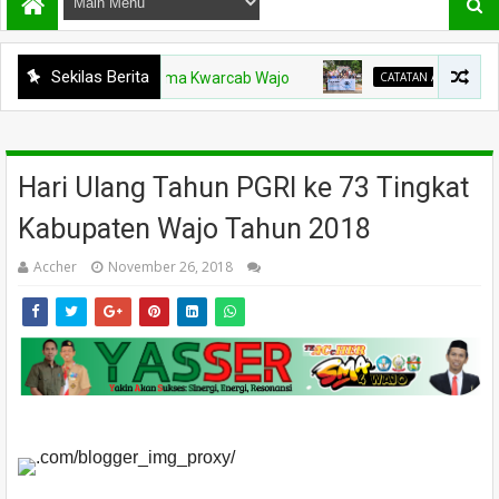
Sekilas Berita
arakarya dan Naratama Kwarcab Wajo
CATATAN ACCHER
Membi
Hari Ulang Tahun PGRI ke 73 Tingkat
Kabupaten Wajo Tahun 2018
Accher
November 26, 2018