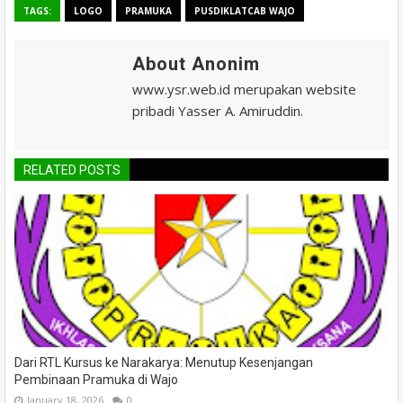
TAGS:
LOGO
PRAMUKA
PUSDIKLATCAB WAJO
About Anonim
www.ysr.web.id merupakan website
pribadi Yasser A. Amiruddin.
RELATED POSTS
Dari RTL Kursus ke Narakarya: Menutup Kesenjangan
Pembinaan Pramuka di Wajo
January 18, 2026
0