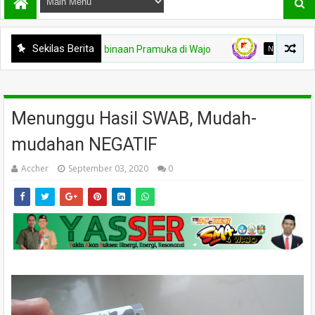
Sekilas Berita
 Kesenjangan Pembinaan Pramuka di Wajo
NARAKARYA
Daft
Menunggu Hasil SWAB, Mudah-
mudahan NEGATIF
Accher
September 03, 2020
0