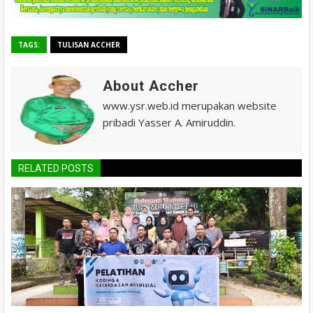
TAGS:
TULISAN ACCHER
About Accher
www.ysr.web.id merupakan website
pribadi Yasser A. Amiruddin.
RELATED POSTS